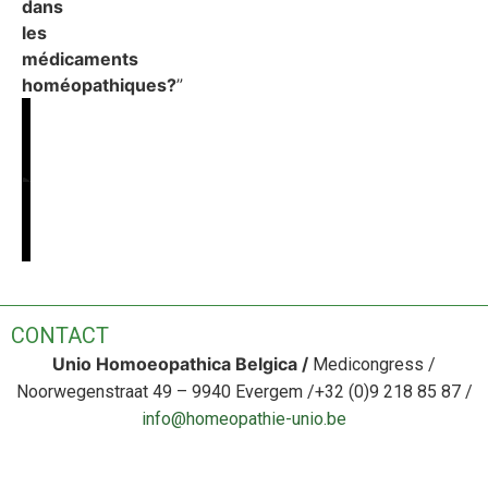
dans
les
médicaments
homéopathiques?
”
CONTACT
Unio Homoeopathica Belgica /
Medicongress /
Noorwegenstraat 49 – 9940 Evergem /+32 (0)9 218 85 8
7
/
info@homeopathie-unio.be