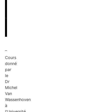
Cours
donné
par
le
Dr
Michel
Van
Wassenhoven
à
l’Université