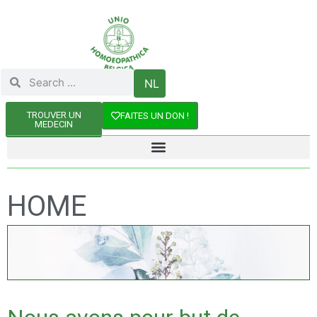
NL
TROUVER UN
FAITES UN DON !
MEDECIN
HOME