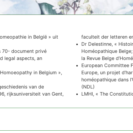
omeopathie in België » uit
faculteit der letteren 
Dr Delestinne, « Histo
s 70- document privé
Homéopathique Belge; s
 legal aspects, an
la Revue Belge d’Homé
European Committee F
 Homoeopathy in Belgium »,
Europe, un projet d’ha
homéopathique dans l’
egeschiedenis van de
(NDL)
, rijksuniversiteit van Gent,
LMHI, « The Constituti