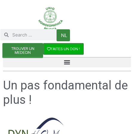
NL
TROUVER UN
FAITES UN DON !
MEDECIN
Un pas fondamental de
plus !