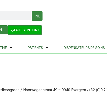
NL
IN
FAITES UN DON !
THIE
PATIENTS
DISPENSATEURS DE SOINS
dicongress /
Noorwegenstraat 49 – 9940 Evergem /+32 (0)9 2