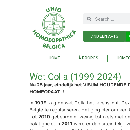
VIND EEN ARTS
HOME
À PROPOS
HOMEO
Wet Colla (1999-2024)
Na 25 jaar, eindelijk het VISUM HOUDE
HOMEOPAAT”!
In
1999
zag de wet Colla het levenslicht. De
België te regulariseren. Het ging hier om ee
Tot
2010
gebeurde er weinig tot niets met d
nalatigheid. In
2011
werd er dan uiteindelijk