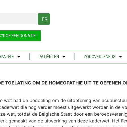
FR
DOE EEN DONATIE !
PATHIE
PATIËNTEN
ZORGVERLENERS
NDE DE TOELATING OM DE HOMEOPATHIE UIT TE OEFENEN 
ze wet had de bedoeling om de uitoefening van acupunctuur
n kaderwet die nog verder moest uitgewerkt worden in de 
eze wet, totdat de Belgische Staat door een beroepsveren
 werk gemaakt van de uitwerking van deze kaderwet. Het Fe