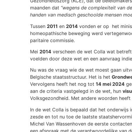
Gezondheidszorg (KCE), dat de beleidmakers b
maanden dat
“wegens de complexiteit van de
handen van medisch geschoolde mensen moet 
Tussen
2011
en
2014
vonden er op
het mini
homeopathische beweging werd vertegenwo
paritaire commissie.
Mei
2014
verscheen de wet Colla wat betreft
voelden door deze wet en een aanvraag indie
Nu was de vraag wie de wet moest gaan uitv
Belgische staatsstructuur. Het is het
Grondwet
Vervolgens heeft het nog tot
14 mei 2024
ged
aan de criteria vastgelegd in de wet, hun
vis
Volksgezondheid. Met andere woorden heeft h
In de wet Colla is bepaald dat het onderwij
zesde en tot nu toe de laatste staatshervormin
Michel Van Wassenhoven de eerste contacte
een afspraak met de verantwoordelijke van d