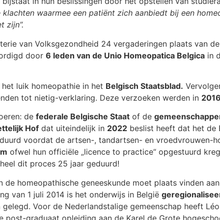
ijstaat in hun beslissingen door het opstellen van studier
 klachten waarmee een patiënt zich aanbiedt bij een home
zijn”.
sterie van Volksgezondheid 24 vergaderingen plaats van d
ordigd door
6 leden van de Unio Homeopatica Belgica
in 
 het luik homeopathie in het
Belgisch Staatsblad.
Vervolgen
nden tot nietig-verklaring. Deze verzoeken werden in
201
oeren: de
federale Belgische Staat
of de
gemeenschappe
telijk Hof
dat uiteindelijk in
2022
beslist heeft dat het de 
uurd voordat de artsen-, tandartsen- en vroedvrouwen-h
um
ofwel hun officiële „licence to practice“ opgestuurd kre
eel dit proces 25 jaar geduurd!
s in de homeopathische geneeskunde moet plaats vinden aa
g van 1 juli 2014 is het onderwijs in België
geregionalisee
n gelegd. Voor de Nederlandstalige gemeenschap heeft L
e post-graduaat opleiding aan de Karel de Grote hogescho