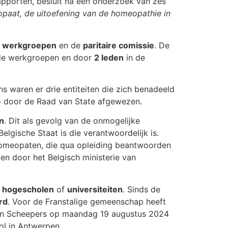
apporten, besluit na een onderzoek van zes
opaat, de uitoefening van de homeopathie in
e
werkgroepen
en de
paritaire comissie
. De
de werkgroepen en door
2 leden
in de
s waren er drie entiteiten die zich benadeeld
6
door de Raad van State afgewezen.
n
. Dit als gevolg van de onmogelijke
Belgische Staat is die verantwoordelijk is.
omeopaten, die qua opleiding beantwoorden
gen door het Belgisch ministerie van
n
hogescholen
of
universiteiten
. Sinds de
rd
. Voor de Franstalige gemeenschap heeft
éon Scheepers op maandag 19 augustus 2024
ol in Antwerpen.