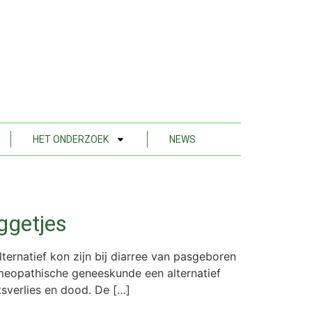
HET ONDERZOEK
NEWS
iggetjes
natief kon zijn bij diarree van pasgeboren
meopathische geneeskunde een alternatief
tsverlies en dood. De […]