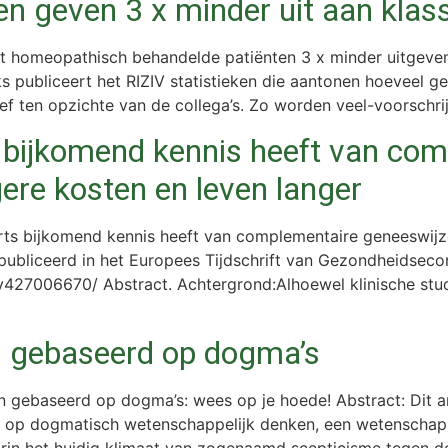
n geven 3 x minder uit aan klas
at homeopathisch behandelde patiënten 3 x minder uitgeven
 publiceert het RIZIV statistieken die aantonen hoeveel ge
ief ten opzichte van de collega’s. Zo worden veel-voorschr
s bijkomend kennis heeft van co
ere kosten en leven langer
arts bijkomend kennis heeft van complementaire geneeswijz
epubliceerd in het Europees Tijdschrift van Gezondheidsec
427006670/ Abstract. Achtergrond:Alhoewel klinische studi
n gebaseerd op dogma’s
ebaseerd op dogma’s: wees op je hoede! Abstract: Dit art
op dogmatisch wetenschappelijk denken, een wetenschappe