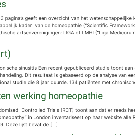
es
3 pagina’s geeft een overzicht van het wetenschappelijke 
appelijk kader van de homeopathie (“Scientific Framewor
hische artsenverenigingen: LIGA of LMHI (“Liga Medicorum 
rt)
ische sinusitis Een recent gepubliceerd studie toont aan d
ndeling. Dit resultaat is gebaseerd op de analyse van ee
onal studie die 8 jaar duurde. 134 patiënten met chronische
zen werking homeopathie
domised Controlled Trials (RCT) toont aan dat er reeds hee
meopathy” in London inventariseert op haar website alle R
. Deze lijst bevat de […]