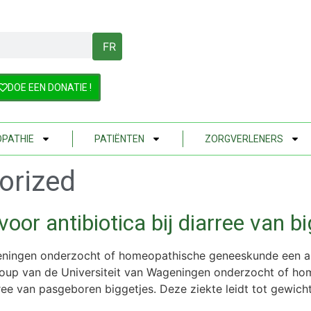
FR
DOE EEN DONATIE !
PATHIE
PATIËNTEN
ZORGVERLENERS
orized
oor antibiotica bij diarree van b
ingen onderzocht of homeopathische geneeskunde een alter
roup van de Universiteit van Wageningen onderzocht of ho
ee van pasgeboren biggetjes. Deze ziekte leidt tot gewich